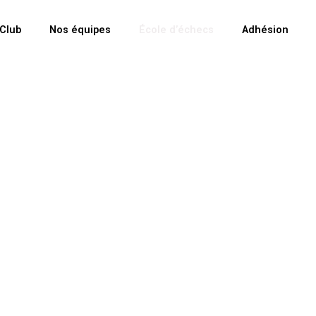
 Club
Nos équipes
École d’échecs
Adhésion
hecs du Cercle d'Échecs