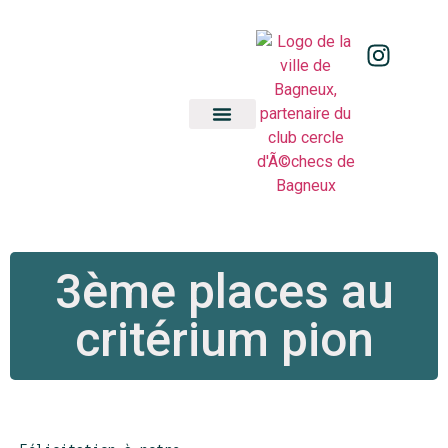
Nos équipes
École d’échecs
3ème places au
critérium pion